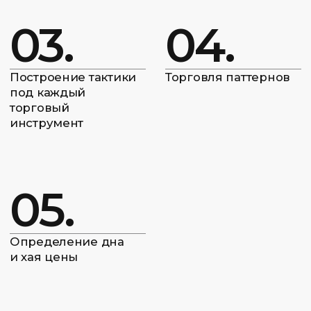
О чём курс
Курс «Тактическая торговля» предлагает
участникам уникальные знания и навыки,
необходимые для успешной работы
на рынках в условиях постоянных изменений.
В рамках программы вы сможете изучить
тактики, которые помогут вам адаптироваться
к новым условиям и принимать
обоснованные решения.
Курс охватывает важные аспекты, такие как
анализ рыночной информации, стратегии
управления рисками и использование
различных подходов к торговле. Участники
получат поддержку от опытных специалистов
и смогут обмениваться опытом с коллегами.
Также предусмотрены различные формы
взаимодействия, включая практические
задания и обсуждения, что позволяет глубже
понять материал. Участники получат доступ
к актуальной информации и ресурсам,
которые помогут им развивать свои навыки
и уверенность в принятии решений.