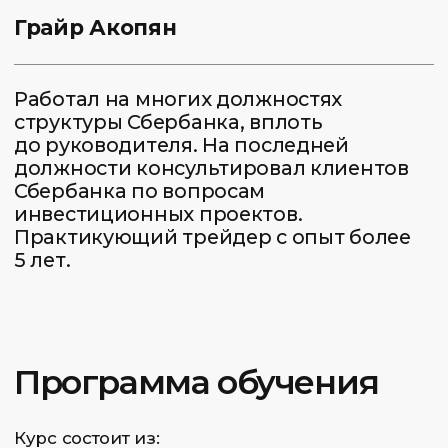
04.
Удобное мобильное
приложение
Все уроки теперь и в мобильном
приложении. Занимайся когда удобно,
получай обратную связь от преподавателей
и следи за расписанием не отрываясь
от повседневной жизни.