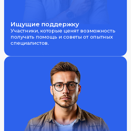
Грайр Акопян
Работал на многих должностях
структуры Сбербанка, вплоть
до руководителя. На последней
должности консультировал клиентов
Сбербанка по вопросам
инвестиционных проектов.
Практикующий трейдер с опыт более
5 лет.
Программа обучения
Курс состоит из:
— 10 тематических тем
— 20 часов