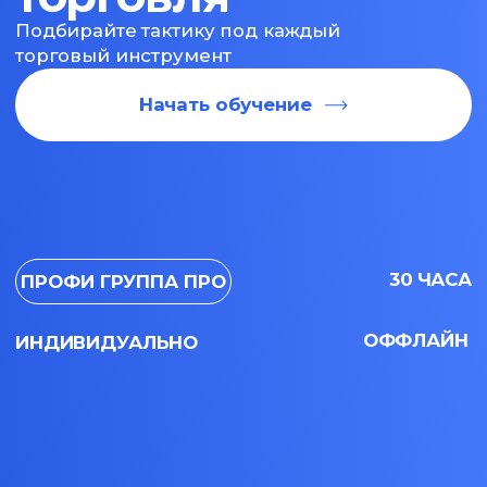
30 ЧАСА
ПРОФИ ГРУППА ПРО
ОФФЛАЙН
ИНДИВИДУАЛЬНО
на курсе «Тактическая
торговля» вы научитесь
На курсе вы научитесь
01.
02.
Технический анализ
Грамотно
разрабатывать
торговые стратегии
краткосрочных