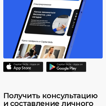
Финансовая Академия
Capital Skills
8 (495) 128−36−36
info@capital-skills.ru
Приемная комиссия:
+7 901 417-56-09
+7 499 325-73-56
Москва, Набережная
Академика Туполева 15, корп. 22