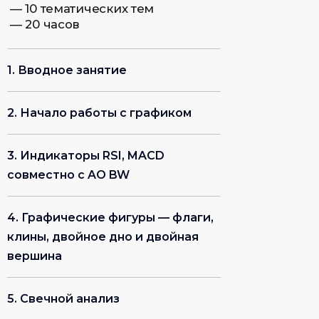
1. Вводное занятие
2. Начало работы с графиком
3. Индикаторы RSI, MACD
Получить консультацию
и составление личного
совместно с AO BW
инвестиционного плана
4. Графические фигуры — флаги,
клины, двойное дно и двойная
вершина
5. Свечной анализ