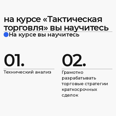
сделок
03.
04.
Построение тактики
Торговля паттернов
под каждый
торговый
инструмент
05.
Определение дна
и хая цены