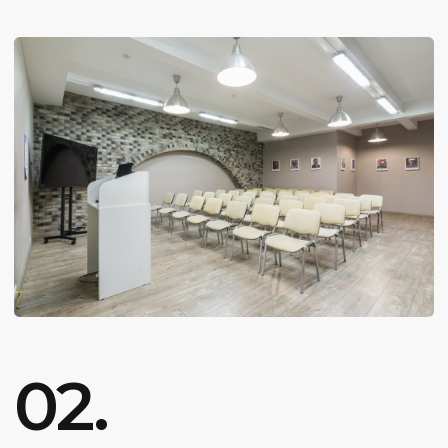
15 занятий
Срок прохождения обучения: 3
месяца
Индивидуальный формат
Офлайн/Онлайн
Домашние задания
Индивидуальная консультация
по торговле
27 100
Телеграмм канал 1 месяц
от
₽/мес
В рассрочку на 24 месяца
КУПИТЬ КУРС
Вы можете купить курс в кредит или
оплатить целиком 650 000₽
Тактическая торговля
Подбирайте тактику под каждый торговый
инструмент