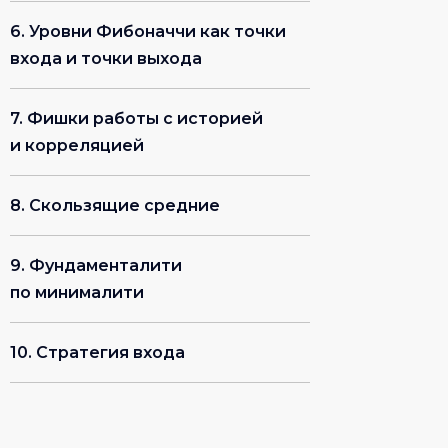
6. Уровни Фибоначчи как точки
+7
входа и точки выхода
Даю согласие на
обработку
7. Фишки работы с историей
персональных данных
в
соответствии с
политикой
и корреляцией
конфиденциальности
сайта.
8. Скользящие средние
Получить доступ
9. Фундаменталити
по минималити
Занятия в комфортных
аудиториях
10. Стратегия входа