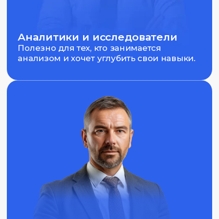
Образование
Наличие высшего образования или
эквивалентного опыта работы в компаниях,
связанных с инвестициями.
Базовые знания
Понимание основ финансовых рынков и
принципов их функционирования.
Желание учиться
Готовность получать новые знания и
адаптироваться к изменяющимся условиям.
Навыки работы с данными
Умение анализировать информацию и
использовать её для принятия обоснованных
решений.
Интерес к стратегиям
Стремление изучать эффективные тактики