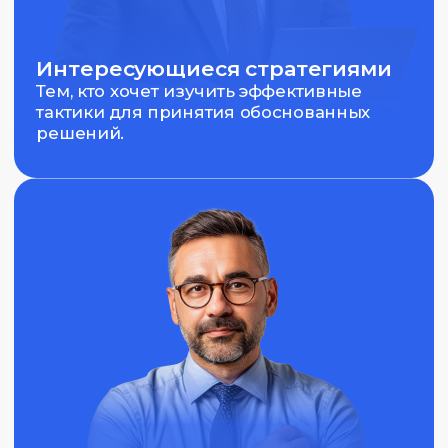
для успешной работы на рынках.
Готовность к практике
Желание применять полученные знания на
практике и участвовать в реальных проектах.
Форма участия
Возможность выбрать удобную форму
взаимодействия, будь то индивидуальная
работа или в группе.
Поддержка со стороны
Открытость к получению поддержки от более
опытных участников и специалистов.
Преподаватели Capital Skills
Преподаватель
этого курса