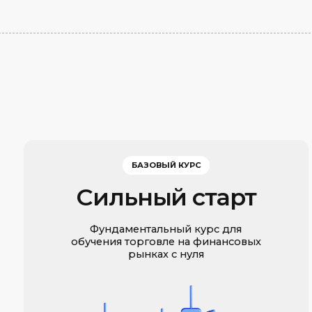
Фундаментальный курс для
обучения торговле на финансовых
рынках с нуля
30 ЧАСОВ
В ГРУППЕ / ИНДИВИДУАЛЬНО
О КУРСЕ
О КУРСЕ