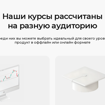
Очное обучение
чение
трейдингу
Очное обучение трейдингу
ие трейдингу
представляет собой
т возможность
эффективный способ освоить
 необходимые
основы торговли акциями
ки для
и другими финансовыми
оты с акциями
инструментами. Научитесь
рговыми
использовать торговые
и. Наши курсы
стратегии, анализировать
чинающим
рынок и управлять своим
воить основы
капиталом. Благодаря
ирже.
практическому обучению