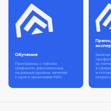
Преподават
эксперты
Обучение
Занятия прово
профессионал
Программы с гибким
за плечами ог
графиком, рассчитанные
в сфере фина
на разные уровни, начиная
и готовые рас
с нуля и заканчивая PRO
секреты проф
Ко