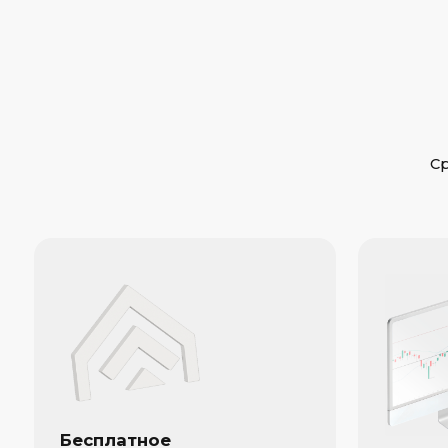
Бесплатное
обучение трейдингу
Онлайн обу
Предлагаем курсы на сайте,
трейдингу
в которых вы бесплатно
научитесь использовать
Онлайн обучен
торговые платформы
предоставляе
и получите информацию
получить все
об акциях компаний
знания и навы
на биржевом счете. Научитесь
успешной раб
совершать успешные сделки
и другими то
на бирже без риска потери
инструментам
денег, анализировать
помогают на
технический
трейдерам ос
и фундаментальный аспекты
торговли на б
рынка и узнаете основные