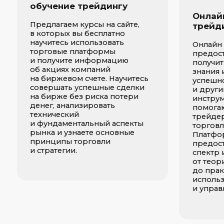
Платформы об
принципы торговли
предоставляют
и стратегии.
спектр информ
от теории и а
до практическ
использования
и управления 
П
БАЗОВЫЙ КУРС
Сильный старт