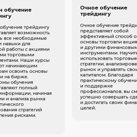
учения
и поддержке
 полный
профессионалов, вы сможете
ации, начиная
успешно совершать сделки
нализа рынка
и достигать своих финансовых
ого
целей.
 стратегий
рисками.
опулярные курсы
Профи группа
Торговля по уровням
П