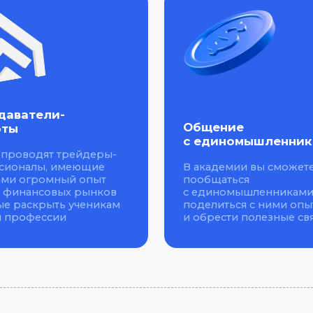
ели-
Общение
с единомышленниками
дят трейдеры-
В академии вы сможете
ы, имеющие
пообщаться
ромный опыт
с единомышленниками,
нсовых рынков
поделиться с ними опытом
крыть ученикам
и обрести полезные связи
ессии
му подойдет обучение
Действующим трейд