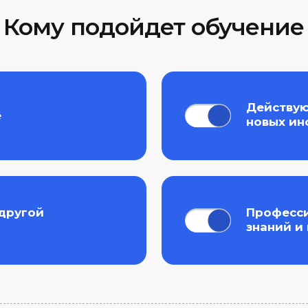
новых инструментов
й
Профессионалам для
знаний и навыков
ши курсы рассчитаны
а разную аудиторию
х вы можете выбрать идеальный для своего уровня
продукт в оффлайн или онлайн формате