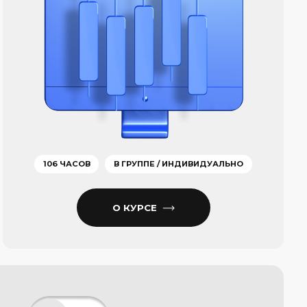
инутым
ансовые инструменты,
ю рисков и многое другое
КУРС