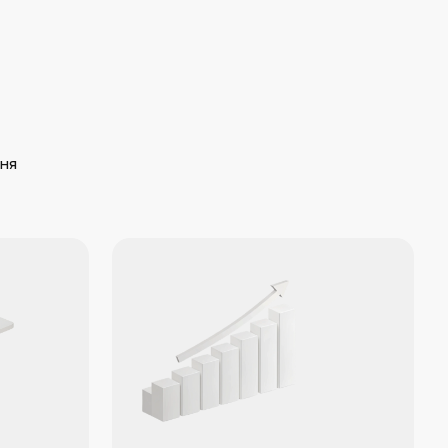
Курсы по основам
финансовой
грамотности
Вы узнаете основные
стратегии торговли акциями
и получите практические
навыки использования
информации для принятия
решений на рынке. Наша
академия предлагает полный
курс, включающий теорию,
анализ и практику, чтобы
вы могли успешно совершать
торговые операции