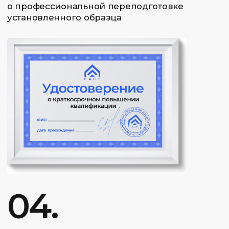
5 000
₽/мес
от
В рассрочку на 24 месяца
КУПИТЬ КУРС
Вы можете купить курс в кредит или
оплатить целиком 120 000₽
Волновая теория
Эллиотта [Группа]
Находите волновую структуру рынка
и прогнозируйте движение цены
ВЗЯТЬ В КРЕДИТ
ОПЛАТИТЬ ДОЛЯМИ
ОПЛАТИТЬ ЦЕЛИКОМ 20 000₽