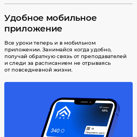
Для оплаты Яндекс Сплитом нажмите «Оплатить
целиком» и на экране оплаты выберите условия.
Волновая теория
Эллиотта
[Индивидуально]
Находите волновую структуру рынка
и прогнозируйте движение цены
ВЗЯТЬ В КРЕДИТ
ОПЛАТИТЬ ДОЛЯМИ
ОПЛАТИТЬ ЦЕЛИКОМ 45 000₽
Для оплаты Яндекс Сплитом нажмите «Оплатить
Волновая теория
целиком» и на экране оплаты выберите условия.
Эллиотта [Интенсивно]
Находите волновую структуру рынка
и прогнозируйте движение цены