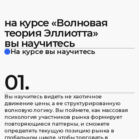
психология участников рынка формирует
повторяющиеся паттерны, и сможете
определять текущую позицию рынка в
глобальном цикле, чтобы торговать в
гармонии с основной волновой
тенденцией.
02.
Вы научитесь идентифицировать и
различать импульсные и коррекционные
волны на любом временном интервале.
Сможете применять правила и ориентиры
теории Эллиотта для построения
вероятностных сценариев развития цены и
находить точки входа с оптимальным
соотношением риска и прибыли.
О чем курс
Курс «Волновая теория Эллиотта» предлагает
трейдерам системный подход к пониманию
глубинной структуры рынка. В рамках