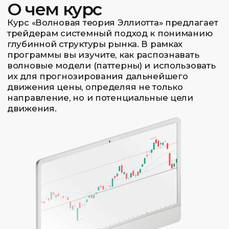
импульса и 3-волновой коррекции (A-B-C), а
также фундаментальные правила и
ориентиры, без которых невозможен
корректный волновой анализ.
2. Импульсные волновые структуры
Вы научитесь детально разбирать
импульсные модели, включая удлинения,
усечения и диагональники, что является
ключом к торговле по тренду.
3. Коррекционные волновые
структуры
Вы освоите сложный мир коррекций: зигзаги,
плоскости (флэты), треугольники и их
комбинации. Это позволит вам уверенно
действовать на этапах отката цены.
4. Практический разбор и
построение разметки
Курс включает многочисленные примеры
разметки реальных графиков. Вы научитесь
наносить волновую разметку, рассматривать
альтернативные сценарии и выбирать
наиболее вероятный из них.
5. Волновая теория в торговой
системе
Вы узнаете, как интегрировать анализ волн
Эллиотта с другими инструментами (уровни,
индикаторы, управление рисками) для
создания собственной торговой стратегии и
принятия конкретных решений о входе в