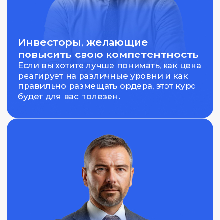
Преподаватель
курса
Моисеев Дмитрий
Трейдер-аналитик по работе на
финансовых рынках. Опыт торговли
более 20 лет. С многолетним опытом
формирования инвестиционных
портфелей из инструментов
различного класса