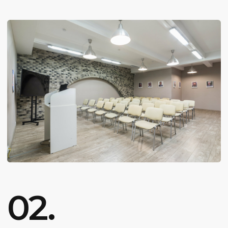
850
от
₽/мес
В рассрочку на 24 месяца
КУПИТЬ КУРС
Вы можете купить курс в кредит, долями
или оплатить целиком 20 000₽
Индивидуально
4 занятия
Срок прохождения обучения: 1
месяц
Индивидуальный формат
Онлайн
Начать обучение
Домашние задания
Индивидуальная консультация
по торговле