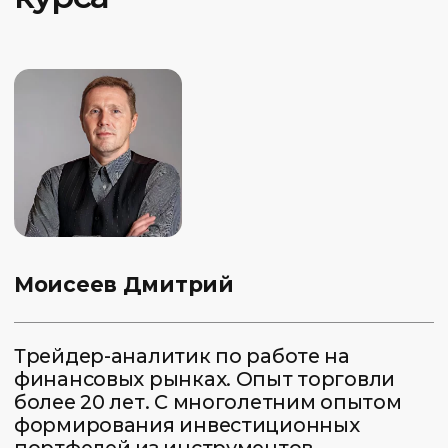
удостоверением
В конце обучения выдаем удостоверение
о профессиональной переподготовке
установленного образца
04.
Удобное мобильное