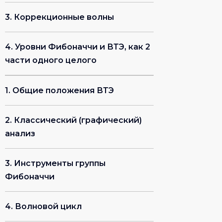
3. Коррекционные волны
4. Уровни Фибоначчи и ВТЭ, как 2
Получить консультацию
и составление личного
части одного целого
инвестиционного плана
1. Общие положения ВТЭ
2. Классический (графический)
анализ
3. Инструменты группы
Фибоначчи
+7
4. Волновой цикл
Даю согласие на
обработку
персональных данных
в