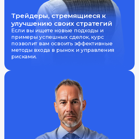
Интерес к анализу
Участникам нужно иметь желание изучать
имбаланс и ликвидность, а также другие
концепции, связанные с движением цены
и трендами.
Открытость к новым методам
Курс позволит использовать различные
таймфреймы и стратегии, поэтому важно быть
готовым к экспериментам и новым подходам.
Преподаватели Capital Skills