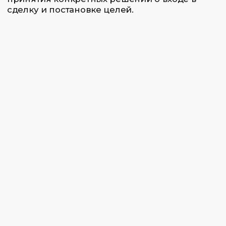
Опытные трейдеры
Для тех, кто уже имеет опыт, курс
предоставляет возможность расширить
свои знания о трендах и блоках, а также
углубиться в анализ ценовых движений
на разных таймфреймах.
Трейдеры, стремящиеся к
улучшению своих стратегий