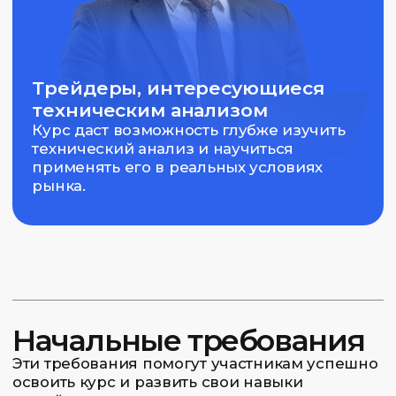
Программа обучения
Курс состоит из:
Группа / VIP
— 10 тематических тем
— 20 часов
INTENSIVE