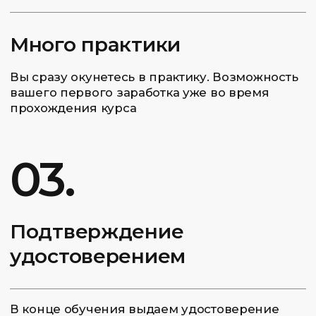
Телеграмм канал 1 месяц
1 875
от
₽/мес
В рассрочку на 24 месяца
КУПИТЬ КУРС
Вы можете купить курс в кредит или
оплатить целиком 45 000₽
Интенсивно
10 занятий
Срок прохождения обучения: 3
месяца
Индивидуальный формат
Онлайн
Домашние задания
Индивидуальная консультация
по торговле
Телеграмм канал 2 месяца