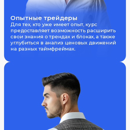
в трейдинге
Базовые знания трейдинга
Участникам нужно иметь начальное
понимание рынка и основных принципов
работы трейдера, чтобы легче воспринимать
более сложные концепции.
Знания о свечах
Понимание свечного анализа позволит вам
лучше интерпретировать графики
и использовать их в своем анализе.
Готовность к практике
Курс включает примеры и практические
задания, поэтому важно быть готовым
применять полученные знания в реальных
условиях.