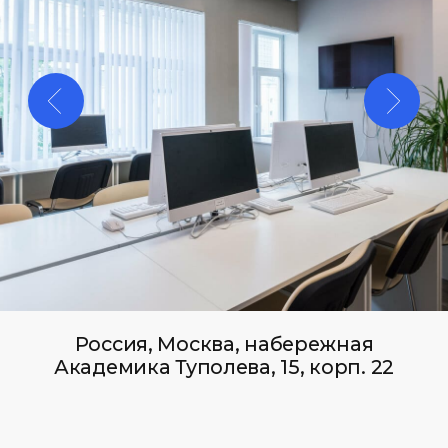
Финансовая Академия
Capital Skills
8 (495) 128−36−36
info@capital-skills.ru
Приемная комиссия:
+7 901 417-56-09
+7 499 325-73-56
Москва, Набережная
Академика Туполева 15, корп. 22
Политика конфиденциальности
Сведения об образовательной