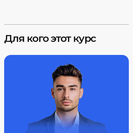
Если вы ищете новые подходы и
примеры успешных сделок, курс
позволит вам освоить эффективные
методы входа в рынок и управления
рисками.
Инвесторы, желающие
повысить свою компетентность
Если вы хотите лучше понимать, как цена
реагирует на различные уровни и как
правильно размещать ордера, этот курс
будет для вас полезен.