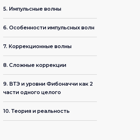
соответствии с
политикой
5. Импульсные волны
конфиденциальности
сайта.
Получить доступ
6. Особенности импульсных волн
7. Коррекционные волны
Занятия в комфортных
аудиториях
8. Сложные коррекции
9. ВТЭ и уровни Фибоначчи как 2
части одного целого
10. Теория и реальность