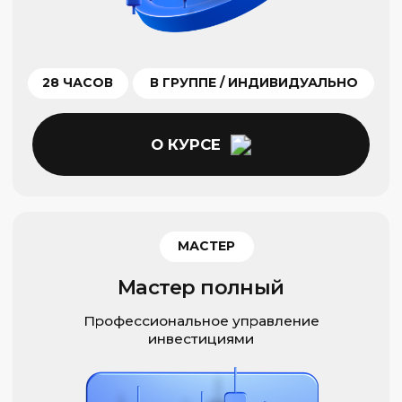
выдается сертификат.
НАЧАТЬ ОБУЧЕНИЕ
На сайте финансовой академии Capital
Skills представлена программа обучения
биржевой торговле. Вы познакомитесь
с основными стратегиями, освоите работу
в терминале и разберетесь в психологии
трейдинга. Особое внимание уделяется
практике: слушателям доступен учебный
счет для операций с реальными акциями
и фьючерсами, а также персональные
консультации с преподавателем.
Отдельные модули посвящены выбору
инструментов и риск-менеджменту —
фундаменту для успешного
инвестирования.