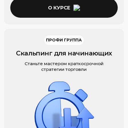
От бумеров до зумеров
Возраст наших учеников от 18 до 55 лет.
Никогда не поздно попробовать себя
в чем-то новом или еще сильнее
прокачать свои навыки
ПРОФИ ГРУППА
Фундаментальный анализ
финансовых рынков
Научитесь извлекать выгоду из новостей