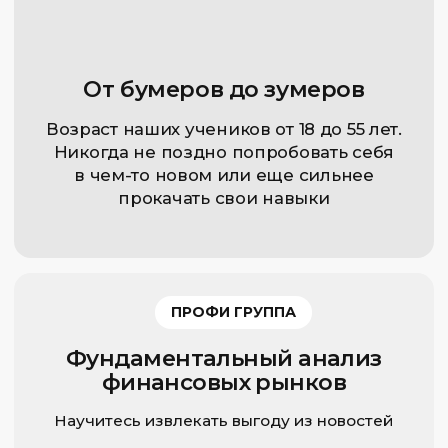
О КУРСЕ
МАСТЕР
Мастер валютного рынка
Мастерски торгуйте на любых
валютных парах
26 ЧАСОВ
В ГРУППЕ / ИНДИВИДУАЛЬНО