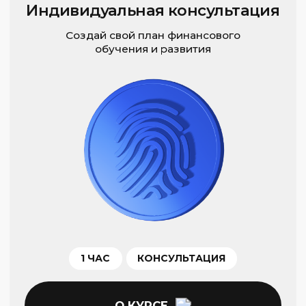
Курсы трейдинга
Скальпинг для начинающих
Фундаментальный онлайн-курс
Базовый курс онлайн
Курсы
Об академии
Расписание
Финансовая аналитика
Контакты
Карта сайта