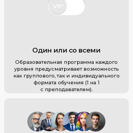
30 ЧАСОВ
ИНДИВИДУАЛЬНО
О КУРСЕ
ПРОФИ ГРУППА ПРО
Волновая теория Эллиотта
Находите волновую структуру рынка
и прогнозируйте движение цены
20 ЧАСОВ
В ГРУППЕ / ИНДИВИДУАЛЬНО