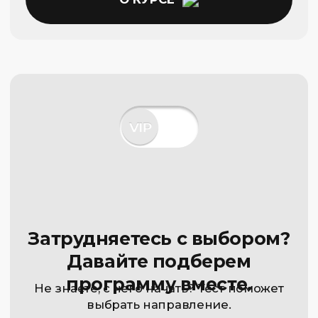
Задайте свой вопрос
Финансовая Академия
Capital Skills
8 (495) 128−36−36
info@capital-skills.ru
Приемная комиссия:
+7 901 417-56-09
+7 499 325-73-56
Москва, Набережная
Академика Туполева 15, корп. 22