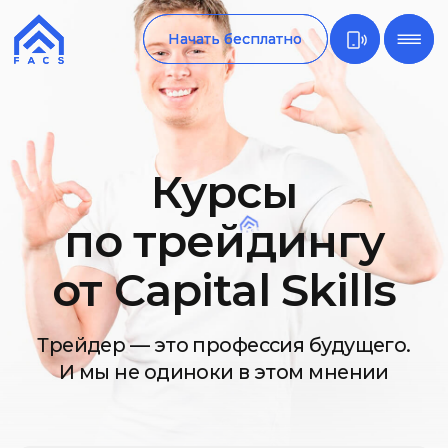
Начать бесплатно
Начать бесплатно
Курсы
по трейдингу
от Capital Skills
Трейдер — это профессия будущего.
И мы не одиноки в этом мнении
БАЗОВЫЙ КУРС
Сильный старт 2.0
Фундаментальный курс для обучения
торговле на финансовых рынках с нуля