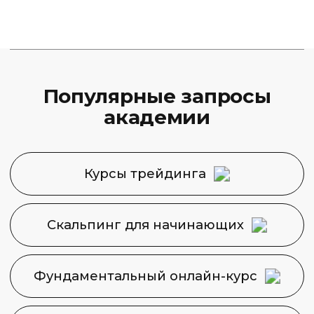
Финансовая Академия
Capital Skills
8 (495) 128−36−36
info@capital-skills.ru
Приемная комиссия:
+7 901 417-56-09
+7 499 325-73-56
Москва, Набережная
Академика Туполева 15, корп. 22
Политика конфиденциальности
Сведения об образовательной
организации