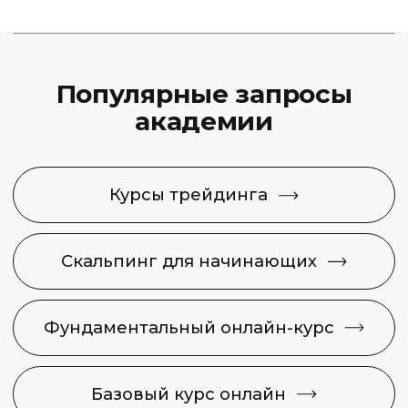
Capital Skills
8 (495) 128−36−36
info@capital-skills.ru
Приемная комиссия:
+7 901 417-56-09
+7 499 325-73-56
Москва, Набережная
Академика Туполева 15, корп. 22
Политика конфиденциальности
Сведения об образовательной
организации