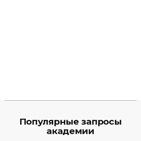
Популярные запросы
академии
Курсы трейдинга
Скальпинг для начинающих
Фундаментальный онлайн-курс
Базовый курс онлайн
Курсы
Об академии
Расписание
Финансовая аналитика