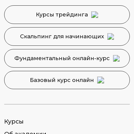
Контакты
Карта сайта
Задайте свой вопрос
Финансовая Академия
Capital Skills
8 (495) 128−36−36
info@capital-skills.ru
Приемная комиссия:
+7 901 417-56-09
+7 499 325-73-56