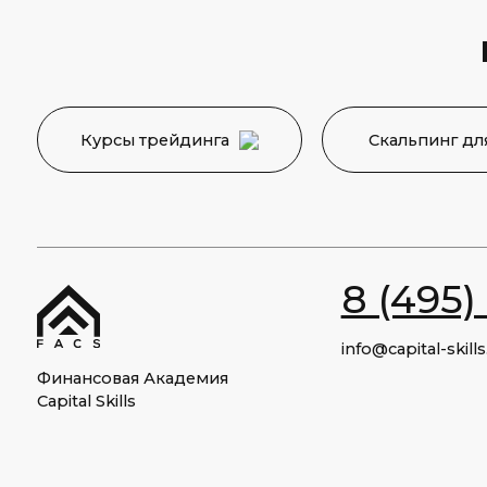
8 (495) 12
info@capital-skills.ru
Финансовая Академия
Capital Skills
Москва, Набережная
Академика Туполева 15, корп. 22
Приемная комиссия:
+7 901 417-56-09
+7 499 325-73-56