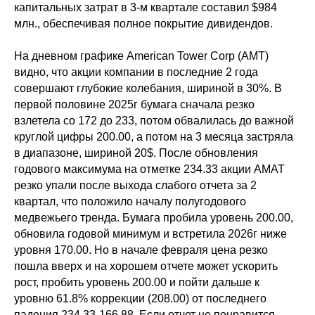
капитальных затрат в 3-м квартале составил $984
Курсы трейдинга
млн., обеспечивая полное покрытие дивидендов.
Скальпинг для начинающих
На дневном графике American Tower Corp (АМТ)
видно, что акции компании в последние 2 года
Фундаментальный онлайн-курс
совершают глубокие колебания, шириной в 30%. В
первой половине 2025г бумага сначала резко
взлетела со 172 до 233, потом обвалилась до важной
Базовый курс онлайн
круглой цифры 200.00, а потом на 3 месяца застряла
в диапазоне, шириной 20$. После обновления
годового максимума на отметке 234.33 акции АМАТ
резко упали после выхода слабого отчета за 2
Курсы
квартал, что положило началу полугодового
Об академии
медвежьего тренда. Бумага пробила уровень 200.00,
обновила годовой минимум и встретила 2026г ниже
Расписание
уровня 170.00. Но в начале февраля цена резко
Финансовая аналитика
пошла вверх и на хорошем отчете может ускорить
Контакты
рост, пробить уровень 200.00 и пойти дальше к
уровню 61.8% коррекции (208.00) от последнего
Карта сайта
падения 234.33-166.88. Если отчет не понравится