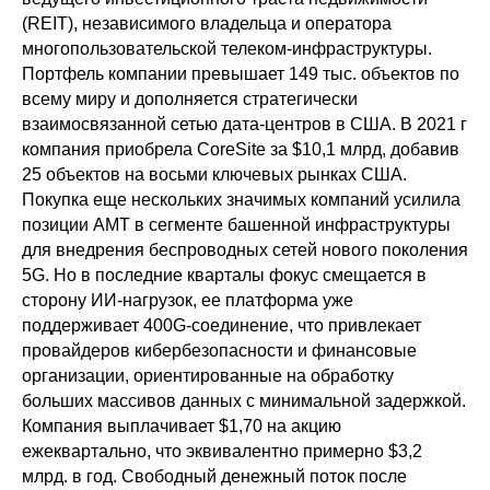
(REIT), независимого владельца и оператора
многопользовательской телеком-инфраструктуры.
Портфель компании превышает 149 тыс. объектов по
всему миру и дополняется стратегически
взаимосвязанной сетью дата-центров в США. В 2021 г
компания приобрела CoreSite за $10,1 млрд, добавив
25 объектов на восьми ключевых рынках США.
Покупка еще нескольких значимых компаний усилила
позиции АМТ в сегменте башенной инфраструктуры
для внедрения беспроводных сетей нового поколения
5G. Но в последние кварталы фокус смещается в
сторону ИИ-нагрузок, ее платформа уже
поддерживает 400G-соединение, что привлекает
провайдеров кибербезопасности и финансовые
организации, ориентированные на обработку
больших массивов данных с минимальной задержкой.
Популярные запросы
Компания выплачивает $1,70 на акцию
академии
ежеквартально, что эквивалентно примерно $3,2
млрд. в год. Свободный денежный поток после