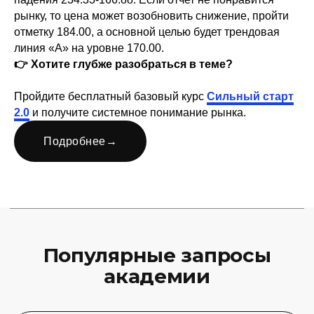
рынку, то цена может возобновить снижение, пройти
Задайте свой вопрос
отметку 184.00, а основной целью будет трендовая
линия «А» на уровне 170.00.
👉 Хотите глубже разобраться в теме?
Пройдите бесплатный базовый курс
Сильный старт
2.0
и получите системное понимание рынка.
Финансовая Академия
Capital Skills
Подробнее
→
8 (495) 128−36−36
info@capital-skills.ru
Приемная комиссия:
+7 901 417-56-09
+7 499 325-73-56
Москва, Набережная
Академика Туполева 15, корп. 22