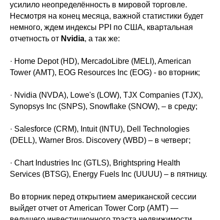
усилило неопределённость в мировой торговле.
Несмотря на конец месяца, важной статистики будет
немного, ждем индексы PPI по США, квартальная
отчетность от
Nvidia
, а так же:
· Home Depot (HD), MercadoLibre (MELI), American
Tower (AMT), EOG Resources Inc (EOG) - во вторник;
· Nvidia (NVDA), Lowe's (LOW), TJX Companies (TJX),
Synopsys Inc (SNPS), Snowflake (SNOW), – в среду;
· Salesforce (CRM), Intuit (INTU), Dell Technologies
(DELL), Warner Bros. Discovery (WBD) – в четверг;
· Chart Industries Inc (GTLS), Brightspring Health
Services (BTSG), Energy Fuels Inc (UUUU) – в пятницу.
Во вторник перед открытием американской сессии
выйдет отчет от American Tower Corp (АМТ) —
ведущего инвестиционного траста недвижимости