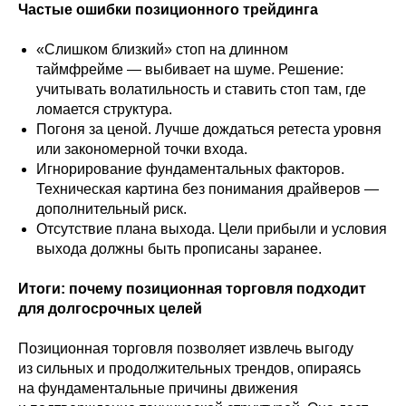
Частые ошибки позиционного трейдинга
Карта сайта
«Слишком близкий» стоп на длинном
таймфрейме — выбивает на шуме. Решение:
Задайте свой вопрос
учитывать волатильность и ставить стоп там, где
ломается структура.
Погоня за ценой. Лучше дождаться ретеста уровня
или закономерной точки входа.
Игнорирование фундаментальных факторов.
Техническая картина без понимания драйверов —
дополнительный риск.
Финансовая Академия
Capital Skills
Отсутствие плана выхода. Цели прибыли и условия
выхода должны быть прописаны заранее.
8 (495) 128−36−36
Итоги: почему позиционная торговля подходит
info@capital-skills.ru
для долгосрочных целей
Приемная комиссия:
+7 901 417-56-09
Позиционная торговля позволяет извлечь выгоду
+7 499 325-73-56
из сильных и продолжительных трендов, опираясь
на фундаментальные причины движения
Москва, Набережная
Академика Туполева 15, корп. 22