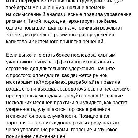
и подтверждение технической структурой. Она дает
трейдерам меньше шума, больше времени
на осмысленный анализ и ясные правила управления
рисками. Такой подход не гарантирует прибыли,
однако повышает шансы на устойчивый результат
за счет дисциплины, разумного распределения
капитала и системного принятия решений.
Политика конфиденциальности
Если вы хотите стать более последовательным
Сведения об образовательной
участником рынка и эффективно использовать
организации
стратегии для длительного удержания, начните
2026 © Capital Skills
с простого: определите, как движется рынок
на старших таймфреймах, разработайте правила
входа, стоп и выхода, сосредоточьтесь на нескольких
проверенных методах и следуйте плану. В течение
нескольких месяцев практики вы увидите, как растет
уверенность, улучшаются торговые решения
и снижается роль случайности. Позиционная
торговля — это путь к долгосрочных результатам
через управление рисками, терпение и глубокое
понимание движения цен.