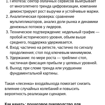
Гипотеза: сектор облачных сервисов выигрывает
от многолетнего тренда цифровизации, компании
демонстрируют рост выручки и устойчивые маржи.
Аналитическая проверка: сравнение
мультипликаторов, анализ доли рынка и динамики
денежных потоков у лидеров.
Техническое подтверждение: недельный график —
пробой исторического уровня, объем выше
среднего, поддержка удерживается.
Вход: частично на ретесте, частично по сигналу
продолжения; стоп под ключевым минимумом.
Удержание: по мере роста — трейлинг-стоп,
частичная фиксация прибыли у целевых уровней.
Выход: при сломе тренда или ухудшении
фундаментальной картины.
Такая «лесенка» входа/выхода помогает снизить
влияние случайных колебаний и повысить
вероятность реализации сценария.
Популярные запросы
Как начать: пошаговое руководство для