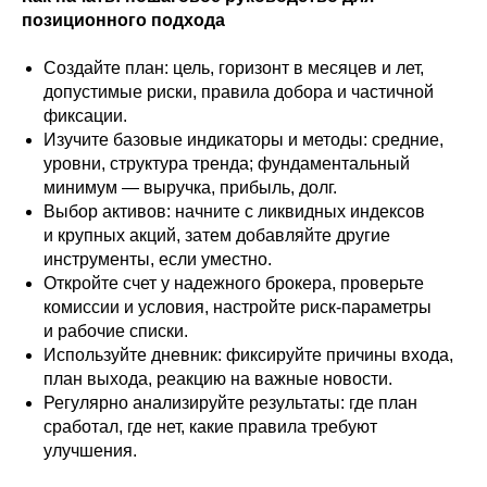
академии
позиционного подхода
Создайте план: цель, горизонт в месяцев и лет,
Курсы трейдинга
допустимые риски, правила добора и частичной
фиксации.
Скальпинг для начинающих
Изучите базовые индикаторы и методы: средние,
уровни, структура тренда; фундаментальный
минимум — выручка, прибыль, долг.
Фундаментальный онлайн-курс
Выбор активов: начните с ликвидных индексов
и крупных акций, затем добавляйте другие
Базовый курс онлайн
инструменты, если уместно.
Откройте счет у надежного брокера, проверьте
комиссии и условия, настройте риск-параметры
и рабочие списки.
Курсы
Используйте дневник: фиксируйте причины входа,
план выхода, реакцию на важные новости.
Об академии
Регулярно анализируйте результаты: где план
Расписание
сработал, где нет, какие правила требуют
улучшения.
Финансовая аналитика
Контакты