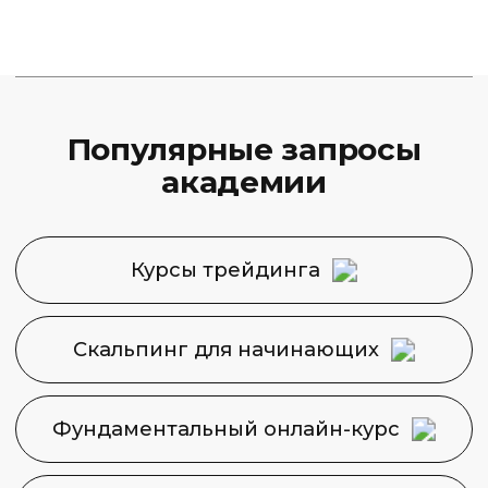
Финансовая Академия
Capital Skills
8 (495) 128−36−36
info@capital-skills.ru
Приемная комиссия:
+7 901 417-56-09
+7 499 325-73-56
Москва, Набережная
Академика Туполева 15, корп. 22
Политика конфиденциальности
Сведения об образовательной
организации