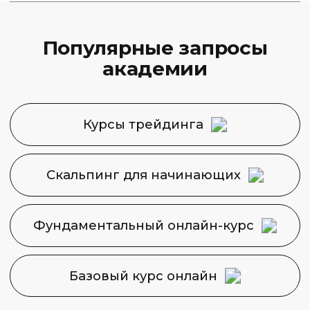
8 (495) 128−36−36
info@capital-skills.ru
Приемная комиссия:
+7 901 417-56-09
+7 499 325-73-56
Москва, Набережная
Академика Туполева 15, корп. 22
Политика конфиденциальности
Сведения об образовательной
организации
2026 © Capital Skills