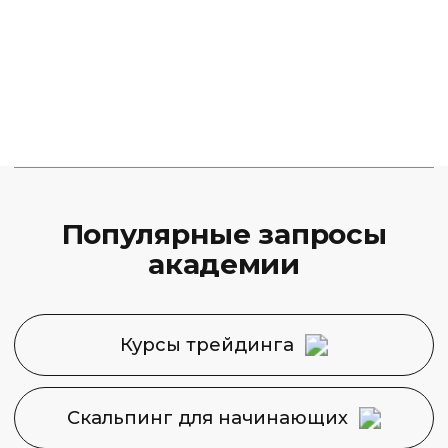
Финансовая Академия
Capital Skills
8 (495) 128−36−36
info@capital-skills.ru
Приемная комиссия:
+7 901 417-56-09
+7 499 325-73-56
Москва, Набережная
Академика Туполева 15, корп. 22