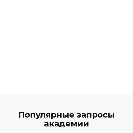
Популярные запросы
академии
Курсы трейдинга
Скальпинг для начинающих
Фундаментальный онлайн-курс
Базовый курс онлайн
Курсы
Об академии
Расписание
Финансовая аналитика