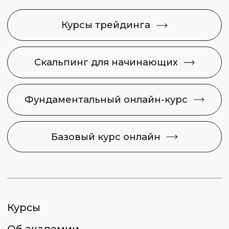
Контакты
Карта сайта
Задайте свой вопрос
Финансовая Академия
Capital Skills
8 (495) 128−36−36
info@capital-skills.ru
Приемная комиссия:
+7 901 417-56-09
+7 499 325-73-56