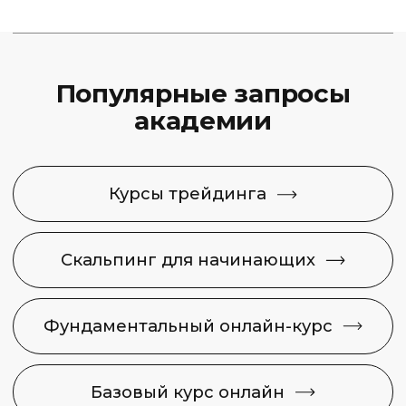
Capital Skills
8 (495) 128−36−36
info@capital-skills.ru
Приемная комиссия:
+7 901 417-56-09
+7 499 325-73-56
Москва, Набережная
Академика Туполева 15, корп. 22
Политика конфиденциальности
Сведения об образовательной
организации