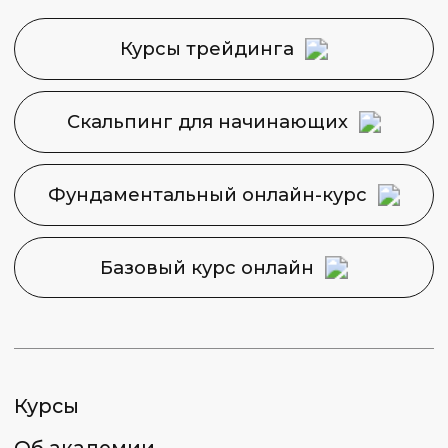
Контакты
Карта сайта
Задайте свой вопрос
Финансовая Академия
Capital Skills
8 (495) 128−36−36
info@capital-skills.ru
Приемная комиссия:
+7 901 417-56-09
+7 499 325-73-56