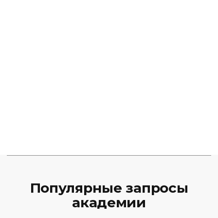
Популярные запросы
академии
Курсы трейдинга
Скальпинг для начинающих
Фундаментальный онлайн-курс
Базовый курс онлайн
Курсы
Об академии
Расписание
Финансовая аналитика