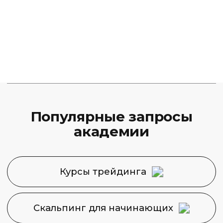
Финансовая Академия
Capital Skills
8 (495) 128−36−36
info@capital-skills.ru
Приемная комиссия:
+7 901 417-56-09
+7 499 325-73-56
Москва, Набережная
Академика Туполева 15, корп. 22