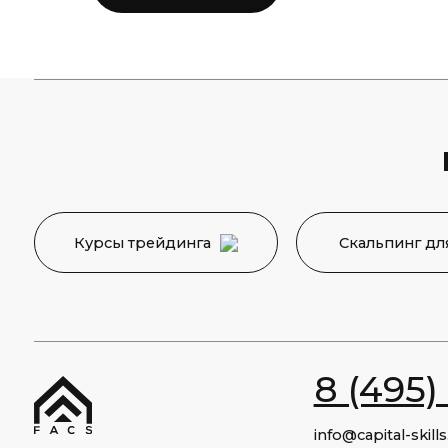
Поп
Курсы трейдинга
Скальпинг для нач
8 (495) 12
info@capital-skills.ru
Финансовая Академия
Capital Skills
Москва, Набережная
Академика Туполева 15, корп. 22