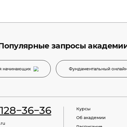
улярные запросы академии
инающих
Фундаментальный онлайн-курс
8−36−36
Курсы
Об академии
Расписание
Финансовая аналитика
Контакты
Карта сайта