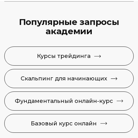
8 (495) 128−36−36
info@capital-skills.ru
Приемная комиссия:
+7 901 417-56-09
+7 499 325-73-56
Москва, Набережная
Академика Туполева 15, корп. 22
Политика конфиденциальности
Сведения об образовательной
организации
2026 © Capital Skills