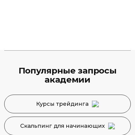
Финансовая Академия
Capital Skills
8 (495) 128−36−36
info@capital-skills.ru
Приемная комиссия:
+7 901 417-56-09
+7 499 325-73-56
Москва, Набережная
Академика Туполева 15, корп. 22