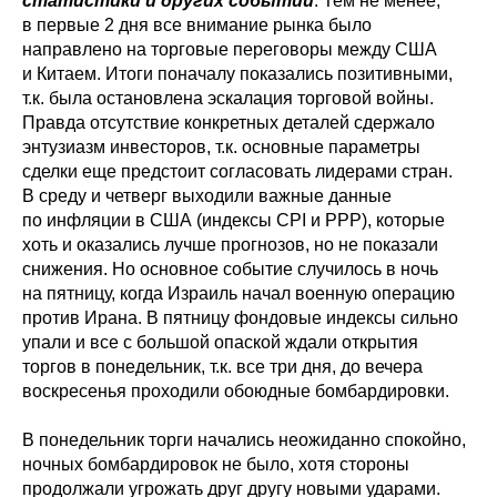
статистики и других событий
. Тем не менее,
в первые 2 дня все внимание рынка было
направлено на торговые переговоры между США
и Китаем. Итоги поначалу показались позитивными,
т.к. была остановлена эскалация торговой войны.
Правда отсутствие конкретных деталей сдержало
энтузиазм инвесторов, т.к. основные параметры
сделки еще предстоит согласовать лидерами стран.
В среду и четверг выходили важные данные
по инфляции в США (индексы CPI и PPP), которые
хоть и оказались лучше прогнозов, но не показали
снижения. Но основное событие случилось в ночь
на пятницу, когда Израиль начал военную операцию
против Ирана. В пятницу фондовые индексы сильно
упали и все с большой опаской ждали открытия
торгов в понедельник, т.к. все три дня, до вечера
воскресенья проходили обоюдные бомбардировки.
В понедельник торги начались неожиданно спокойно,
ночных бомбардировок не было, хотя стороны
продолжали угрожать друг другу новыми ударами.