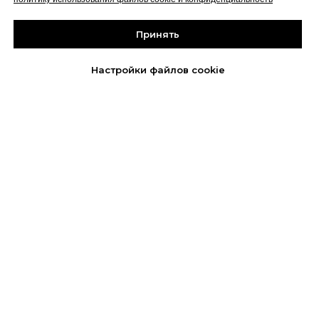
Принять
Политика конфиденциальности
Забрать скидку
до 31 августа
Сведения об образовательной
Настройки файлов cookie
организации
2026 © Capital Skills