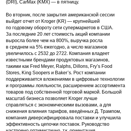
(DRI), CarMax (KMX) — в пятницу.
Во вторник, после закрытия американской сессии
выйдет отчет от Kroger (KR) — крупнейшей
по годовому обороту сети супермаркетов в США.
За последние 20 лет стоимость акций компании
выросла более чем на 800%, выручка росла
в среднем на 5% ежегодно, а число магазинов
увеличилось с 2532 до 2722. Компания владеет
известными брендами продуктовых магазинов,
такими как Fred Meyer, Ralphs, Dillons, Fry’s Food
Stores, King Soopers и Baker’s. Рост компании
поддерживается вложениями в цифровые технологии
и программы лояльности, расширением ассортимента
товаров под собственной торговой маркой. Большой
масштаб бизнеса позволяет Kroger лучше
справляться с экономическими вызовами, а для
снижения влияния тарифов, введённых Д. Трампом,
компания диверсифицировала поставки и улучшила
эффективность цепочки поставок. Руководство
настроено оптимистично, т.к. ориентация