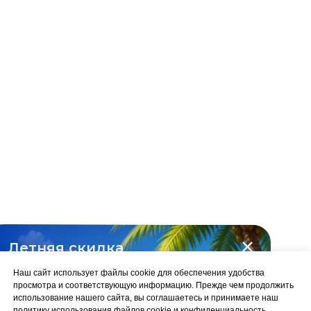
Финансовая Академия
Capital Skills
8 (495) 128−36−36
info@capital-skills.ru
Приемная комиссия:
+7 901 417-56-09
+7 499 325-73-56
Москва, Набережная
Академика Туполева 15, корп. 22
Летняя скидка
на все курсы
Наш сайт использует файлы cookie для обеспечения удобства
-10%
просмотра и соответствующую информацию. Прежде чем продолжить
использование нашего сайта, вы соглашаетесь и принимаете наш
политику использования файлов cookie и конфиденциальность