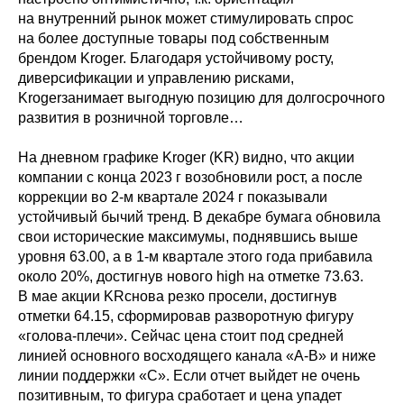
на внутренний рынок может стимулировать спрос
на более доступные товары под собственным
брендом Kroger. Благодаря устойчивому росту,
диверсификации и управлению рисками,
Krogerзанимает выгодную позицию для долгосрочного
развития в розничной торговле…
На дневном графике Kroger (KR) видно, что акции
компании с конца 2023 г возобновили рост, а после
коррекции во 2-м квартале 2024 г показывали
устойчивый бычий тренд. В декабре бумага обновила
свои исторические максимумы, поднявшись выше
уровня 63.00, а в 1-м квартале этого года прибавила
около 20%, достигнув нового high на отметке 73.63.
В мае акции KRснова резко просели, достигнув
отметки 64.15, сформировав разворотную фигуру
«голова-плечи». Сейчас цена стоит под средней
линией основного восходящего канала «А-В» и ниже
линии поддержки «С». Если отчет выйдет не очень
позитивным, то фигура сработает и цена упадет